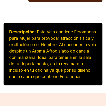
Descripción:
Esta Vela contiene Feromonas
para Mujer para provocar atracción física y
excitación en el Hombre. Al encender la vela
despide un Aroma Afrodisíaco de canela
con manzana. Ideal para tenerla en la sala
de tu departamento, en tu recamara o
incluso en tu oficina ya que por su diseño
nadie sabrá que contiene Feromonas.