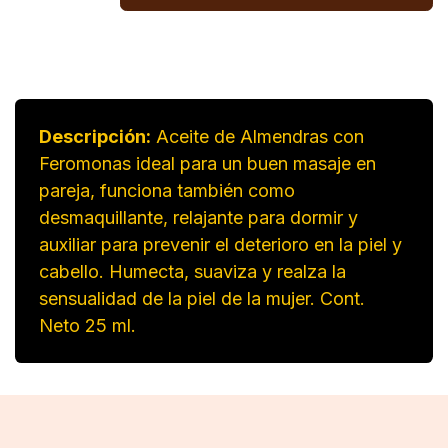
Descripción:
Aceite de Almendras con
Feromonas ideal para un buen masaje en
pareja, funciona también como
desmaquillante, relajante para dormir y
auxiliar para prevenir el deterioro en la piel y
cabello. Humecta, suaviza y realza la
sensualidad de la piel de la mujer. Cont.
Neto 25 ml.