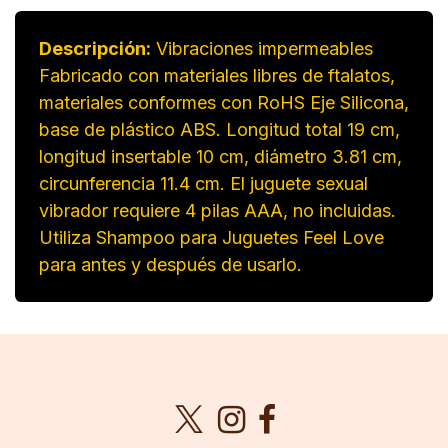
Descripción:
Vibraciones impermeables
Fabricado con materiales libres de ftalatos,
materiales conformes con RoHS Eje Silicona,
base de plástico ABS. Longitud total 19 cm,
longitud insertable 10 cm, diámetro 3.81 cm,
circunferencia 11.4 cm. El juguete sexual
vibrador requiere 4 pilas AAA, no incluidas.
Utiliza Shampoo para Juguetes Feel Love
para antes y después de usarlo.