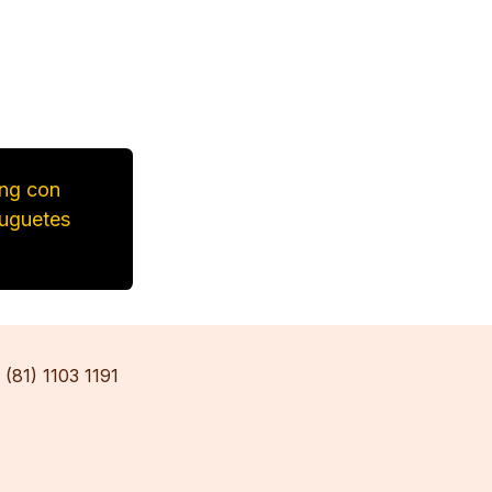
ong con
Juguetes
(81) 1103 1191