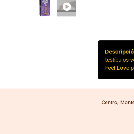
Descripció
testículos 
Feel Love p
​Centro, Mont