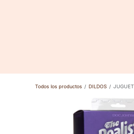
Ir al contenido
Inicio
Tienda
Contáctenos
Todos los productos
DILDOS
JUGUETE